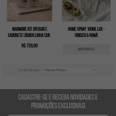
Marmore Kit Difusor e
Home spray 100ml lux -
Sabonete Líquido Linha Cubo
HIBISCO & ROMÃ
350ml e Home Spray 100ml
R$ 720,00
INDISPONÍVEL
Ordenar por:
Cadastre-se e receba novidades e
promoções exclusivas!