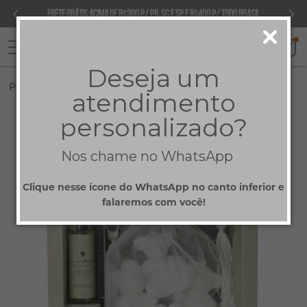
Frete GRÁTIS acima de R$300 p/ PR, SC e SP e R$400 p/ todo Brasil
Deseja um
Página Inicial
Gesso perfumado p sachê ursinho
|
atendimento
personalizado?
Nos chame no WhatsApp
Clique nesse ícone do WhatsApp no canto inferior e
falaremos com você!