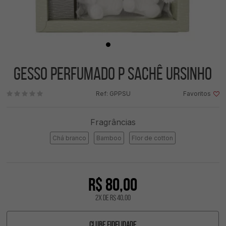
Gesso perfumado p sachê ursinho
Ref: GPPSU
Favoritos
Fragrâncias
Chá branco
Bamboo
Flor de cotton
R$ 80,00
2
x
de
R$ 40,00
Clube Fidelidade