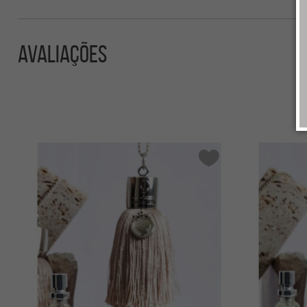
Avaliações
Avalie este produto
dê sua nota:
Nome
Comentário