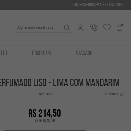
Parcelamentos em até 4x sem juros
Atendimento
Fazer
Login
TLET
PRODUTOS
ATACADO
(43)
3342-
1419
erfumado liso - Lima com mandarim
Entrar
ou
43
Ref: 357
Favoritos
99123-
Cadastre-
com
0542
se
Facebook
R$ 214,50
contato@mvictoria
7
x
de
R$ 37,66