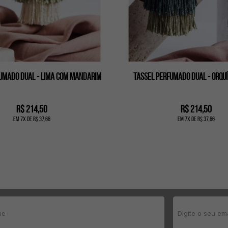
umado dual - Lima com mandarim
Tassel perfumado dual - Orqu
R$ 214,50
R$ 214,50
em
7
x
de
R$ 37,66
em
7
x
de
R$ 37,66