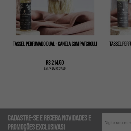
Tassel perfumado dual - Canela com patchouli
Tassel perf
R$ 214,50
em
7
x
de
R$ 37,66
Cadastre-se e receba novidades e
promoções exclusivas!