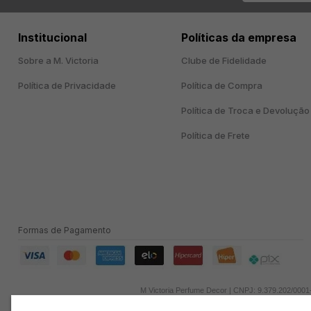
Institucional
Políticas da empresa
Sobre a M. Victoria
Clube de Fidelidade
Política de Privacidade
Política de Compra
Política de Troca e Devolução
Política de Frete
Formas de Pagamento
M Victoria Perfume Decor | CNPJ: 9.379.202