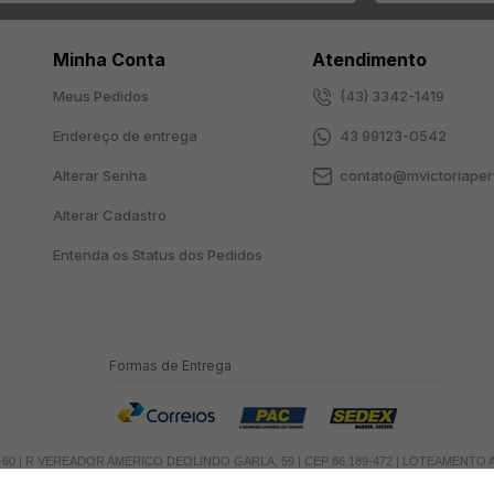
Minha Conta
Atendimento
Meus Pedidos
(43) 3342-1419
Endereço de entrega
43 99123-0542
Alterar Senha
contato@mvictoriaper
Alterar Cadastro
Entenda os Status dos Pedidos
Formas de Entrega
/0001-60 | R VEREADOR AMERICO DEOLINDO GARLA, 59 | CEP 86.189-472 | LOTEAMENT