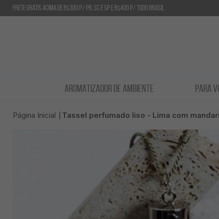
Frete GRÁTIS acima de R$300 p/ PR, SC e SP e R$400 p/ todo Brasil
AROMATIZADOR DE AMBIENTE
PARA V
Página Inicial
Tassel perfumado liso - Lima com mandar
|