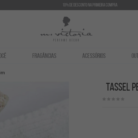
10% de desconto na primeira compra
OCÊ
FRAGÂNCIAS
ACESSÓRIOS
OU
im
Tassel p