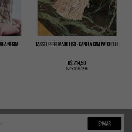
ídea negra
Tassel perfumado liso - Canela com patchouli
R$ 214,50
em
7
x
de
R$ 37,66
Enviar