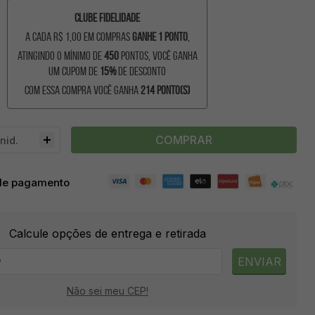
Meus
Clube Fidelidade
dados
A cada R$ 1,00 em compras
ganhe 1 ponto
,
atingindo o mínimo de
450
pontos, você ganha
um cupom de
15%
de desconto
Meus
Com essa compra você ganha
214
ponto(s)
pedidos
COMPRAR
nid.
de pagamento
Calcule opções de entrega e retirada
ENVIAR
Não sei meu CEP!