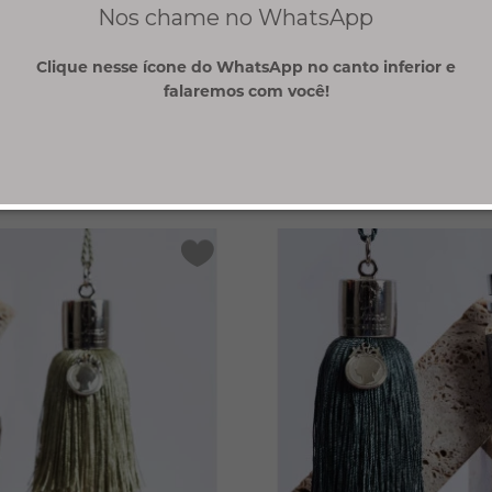
Nos chame no WhatsApp
Clique nesse ícone do WhatsApp no canto inferior e
falaremos com você!
0 avaliações
Avaliações dos clientes
Quem viu, viu também
Ainda
ENVIAR