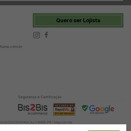
Quero ser Lojista
fume.com.br
Segurança e Certificação
O AGUA DA ESPERANCA | CAMBE-PR |
Mapa do site